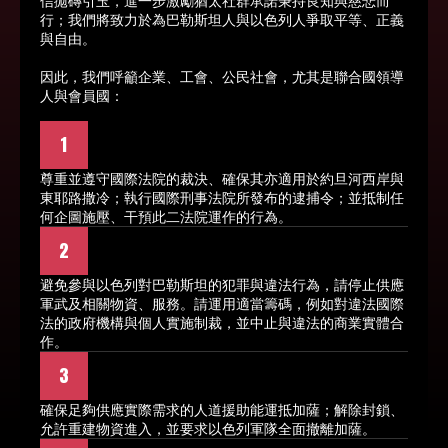
信拋磚引玉，進一步激勵猶太社群承諾秉持良知與慈悲而
行；我們將致力於為巴勒斯坦人與以色列人爭取平等、正義
與自由。
因此，我們呼籲企業、工會、公民社會，尤其是聯合國領導
人與會員國：
1
尊重並遵守國際法院的裁決、確保其亦適用於約旦河西岸與
東耶路撒冷；執行國際刑事法院所發布的逮捕令；並抵制任
何企圖施壓、干預此二法院運作的行為。
2
避免參與以色列對巴勒斯坦的犯罪與違法行為，請停止供應
軍武及相關物資、服務。請運用適當籌碼，例如對違法國際
法的政府機構與個人實施制裁，並中止與違法的商業實體合
作。
3
確保足夠供應實際需求的人道援助能運抵加薩；解除封鎖、
允許重建物資進入，並要求以色列軍隊全面撤離加薩。