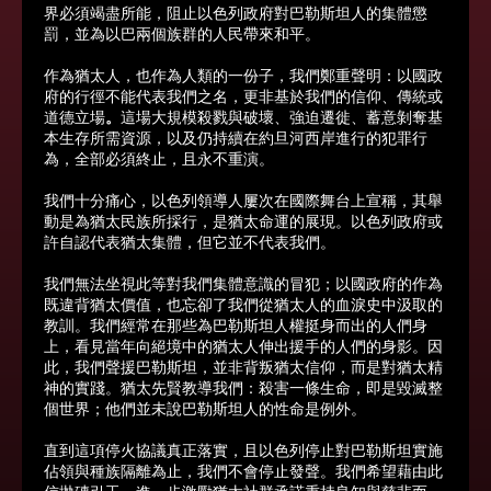
界必須竭盡所能，阻止以色列政府對巴勒斯坦人的集體懲
罰，並為以巴兩個族群的人民帶來和平。
作為猶太人，也作為人類的一份子，我們鄭重聲明：以國政
府的行徑不能代表我們之名，更非基於我們的信仰、傳統或
道德立場
。
這場大規模殺戮與破壞、強迫遷徙、蓄意剝奪基
本生存所需資源，以及仍持續在約旦河西岸進行的犯罪行
為，全部必須終止，且永不重演。
我們十分痛心，以色列領導人屢次在國際舞台上宣稱，其舉
動是為猶太民族所採行，是猶太命運的展現。以色列政府或
許自認代表猶太集體，但它並不代表我們。
我們無法坐視此等對我們集體意識的冒犯；以國政府的作為
既違背猶太價值，也忘卻了我們從猶太人的血淚史中汲取的
教訓。我們經常在那些為巴勒斯坦人權挺身而出的人們身
上，看見當年向絕境中的猶太人伸出援手的人們的身影。因
此，我們聲援巴勒斯坦，並非背叛猶太信仰，而是對猶太精
神的實踐。猶太先賢教導我們：殺害一條生命，即是毀滅整
個世界；他們並未說巴勒斯坦人的性命是例外。
直到這項停火協議真正落實，且以色列停止對巴勒斯坦實施
佔領與種族隔離為止，我們不會停止發聲。我們希望藉由此