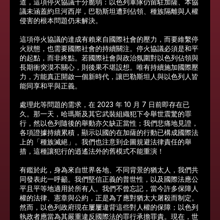
道，這項停火協議十分脆弱：以色列軍隊仍留駐加薩、本協
議未涵蓋約旦河西岸，巴勒斯坦遭到佔領、種族隔離與人權
侵害的根本問題仍未解決。
這項停火協議的達成有賴來自國際社會的壓力，而要維繫停
火狀態，也需要國際社會的持續關注。停火協議必須是和平
的起點，而非終點。若國際社會與政治氛圍對以色列佔領與
長期衝突漠不關心，則後果不堪設想。唯有持續施加國際壓
力，方能真正開啟一個新時代，讓巴勒斯坦人與以色列人皆
能同享和平與正義。
處理此等問題的需求，在 2023 年 10 月 7 日前即存在已
久。那一天，哈瑪斯及其它武裝組織犯下令舉世震驚的罪
行，然以色列隨後的舉動亦欠缺正當性；我們悲痛地見證，
各項證據持續累積，顯示以國的在加薩的行動已構成國際法
上的「種族滅絕」。我們也注意到企圖規避法律責任的舉
措，這種讓犯行的逍遙法外的舊模式不能重演！
有鑑於此，身為來自世界各地、不同背景的猶太人，我們共
同發表此一呼籲。我們堅信正義的普世性，以及國際法應公
平且平等地適用於所有人。我們不曾忘記，當今許多保障人
權的法律、憲章與公約，正是為了應對猶太大屠殺而制定。
然而，以色列政府現在屢屢違背這些對人權的保障；以色列
執政者應當為其嚴重違反國際法的罪行承擔罪責。現在，世